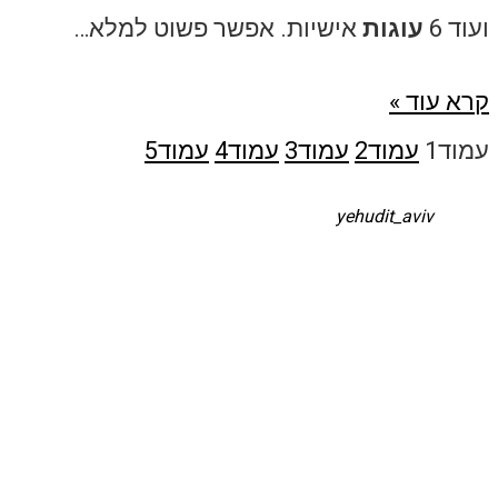
ועוד 6
עוגות
אישיות. אפשר פשוט למלא…
קרא עוד »
עמוד
1
עמוד
2
עמוד
3
עמוד
4
עמוד
5
yehudit_aviv
השקיע בפיתות היסטריות
ן - חיתוכיות ריבה וקוקוס