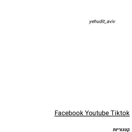
yehudit_aviv
השקיע בפיתות היסטריות
לעוד סרטונים לחצו פה
בואו לעקוב אחריי באינסטגרם
ן - חיתוכיות ריבה וקוקוס
Facebook
Youtube
Tiktok
קטגוריות