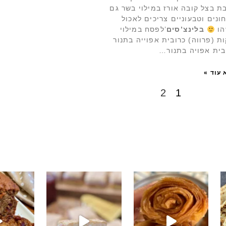
בת בצל קובה אורז במילוי בשר גם
ונים וטבעוניים צריכים לאכול
הו
בלינצ’
סים
’לפסח במילוי
ות (פרווה) כרובית אפוייה בתנור
בית אפויה בתנור…
 עוד »
2
1
שיש
חיתוכיות ריבה וקוקוס
חר וגם אם לא- תכינו אותה!! קערה וכ