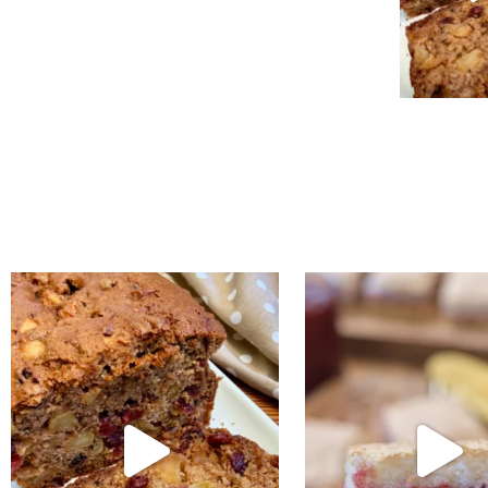
נו אותה!! קערה וכ