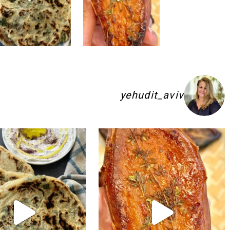
לעוד סרטונים ל
yehudit_aviv
ם להשקיע בפיתות היסטריות
ג׳חנון תימני אמיתי!! ולא רק בעיני הוא הכ
לכל חובבי הקו