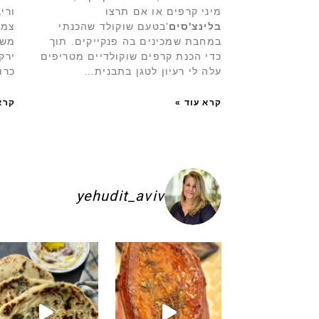
מיני קרפים או אם תרצו
ורי
בלינצ'
סים
'בטעם שוקולד שהכנתי
צמח
במחבת שמכינים בה פנקייקים. תוך
מש
כדי הכנת קרפים שוקולדיים מטריפים
ירק
עלה לי רעיון לטגן בתבנית…
כרו
קרא עוד »
קרא
yehudit_aviv
מכינה אותן א
 לכם להשקיע בפיתות היסטריות
נון תימני אמיתי!! ולא רק בעיני הוא הכי טעים 
לכל חובבי הקוקוס קומו להכין - 
גם אם אתם צמים מ