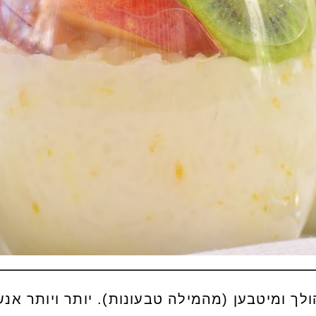
לך ומיטבען (מהמילה טבעונות). יותר ויותר אנ