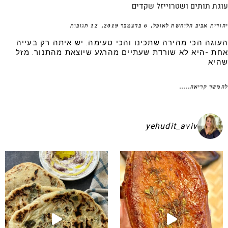
ת תותים ושטרוייזל שקדים
דית אביב הלוחשת לאוכל
6 בדצמבר 2019
12 תגובות
וגה הכי מהירה שתכינו והכי טעימה. יש איתה רק בעייה
ת -היא לא שורדת שעתיים מהרגע שיוצאת מהתנור. מזל
יא
שך קריאה.....
yehudit_aviv
קיע בפיתות היסטריות