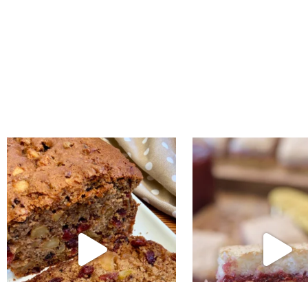
נו אותה!! קערה וכ