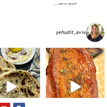
להמשך קריאה.....
yehudit_aviv
ם להשקיע בפיתות היסטריות
ג׳חנון תימני אמיתי!! ולא רק בעיני הוא הכ
לכל חובבי הקו