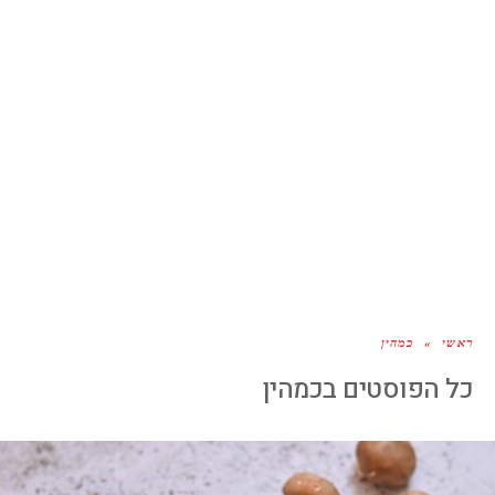
ראשי
»
כמהין
כל הפוסטים ב
כמהין