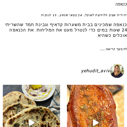
אפה
דית אביב הלוחשת לאוכל
24 במאי 2018
13 תגובות
אפה שמכינים בבית משערות קדאיף וגבינת חמד שהשריתי
24 שעות במים כדי לנטרל מעט את המליחות. את הכנאפה
כלים כשהיא
שך קריאה.....
yehudit_aviv
קיע בפיתות היסטריות