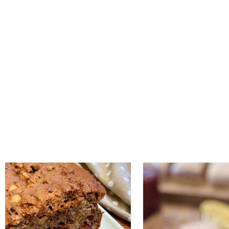
נו אותה!! קערה וכ