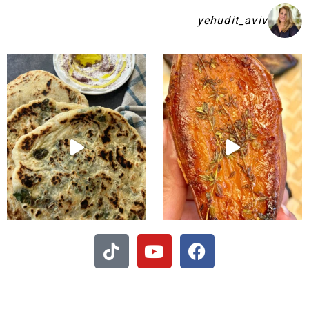
yehudit_aviv
קיע בפיתות היסטריות
- חיתוכיות ריבה וקוקוס