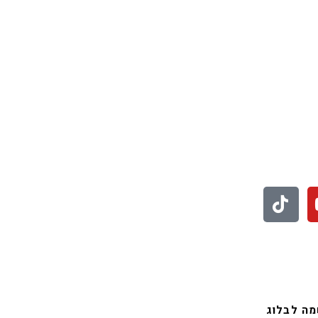
י טעים שיש
וס קומו להכין - חיתוכיות ריבה וקוקוס
גם אם אתם צמים מחר וגם אם לא- תכי
לעוד סרטונים לחצו פה
בואו לעקוב אחריי באינסטגרם
ה לבלוג