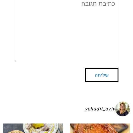
תגובה
yehudit_aviv
שקיע בפיתות היסטריות