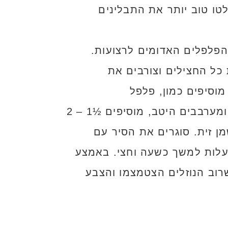
לטו טוב יותר את התבלינים
 הפלפלים האדומים לרצועות.
כל החצילים וצורבים את
מוסיפים כמון, פלפל
שחור,כורכום, מלח ופפריקה חריפה ומערבבים. מוסיפים לסיר את קוביות החצילים ומערבבים היטב, מוסיפים ½1 – 2
ן זית. סוגרים את הסיר עם
 עם נייר אפייה ונייר כסף ומעבירים לתנור שחומם מראש לחום של 180 מעלות למשך כשעה וחצי. באמצע
רוב הנוזלים הצטמצמו והצבע