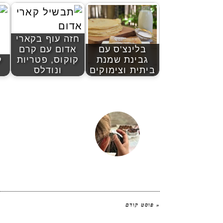
חזה עוף בקארי
בלינצ'ס עם
אדום עם קרם
גבינת שמנת
קוקוס, פטריות
ק
ביתית וצימוקים
ונודלס
יהודית אביב
|
« פוסט קודם