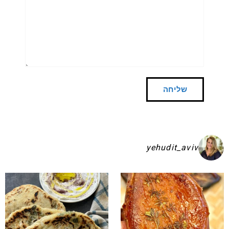
yehudit_aviv
שקיע בפיתות היסטריות