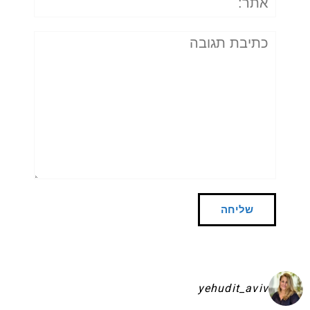
תגובה
yehudit_aviv