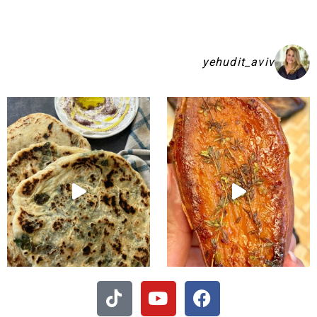
yehudit_aviv
שקיע בפיתות היסטריות
 - חיתוכיות ריבה וקוקוס