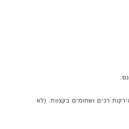
ס.
ל 180 מעלות כ- 5-8 דקות, רק עד שהירקות רכים ושחומים בקצוות. (לא