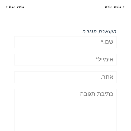
« פוסט קודם
פוסט הבא »
השארת תגובה
שם:*
אימייל*
אתר:
תגובה