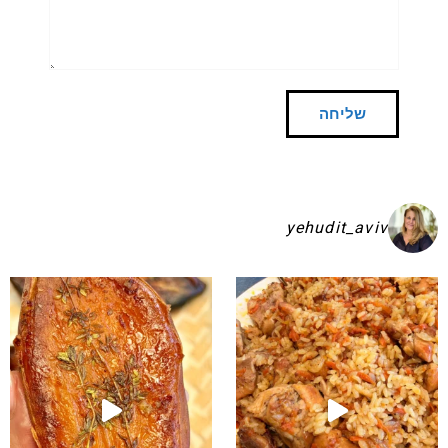
yehudit_aviv
פעם שאני מכינה אותן א