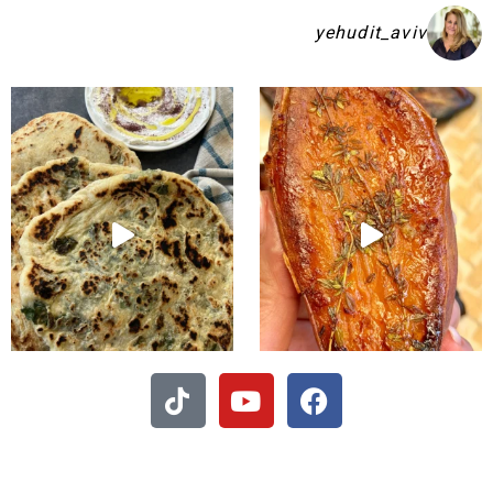
yehudit_aviv
קיע בפיתות היסטריות
- חיתוכיות ריבה וקוקוס