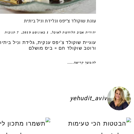
עוגת שוקולד צ'יפס וגלידת וניל ביתית
יהודית אביב הלוחשת לאוכל
1 באוגוסט 2019
7 תגובות
עוגיית שוקולד צ'יפס ענקית, גלידת וניל ביתית
ורוטב שוקולד חם = ביס מושלם
להמשך קריאה.....
yehudit_aviv
ם להשקיע בפיתות היסטריות
ג׳חנון תימני אמיתי!! ולא רק בעיני הוא הכ
לכל חובבי הקו