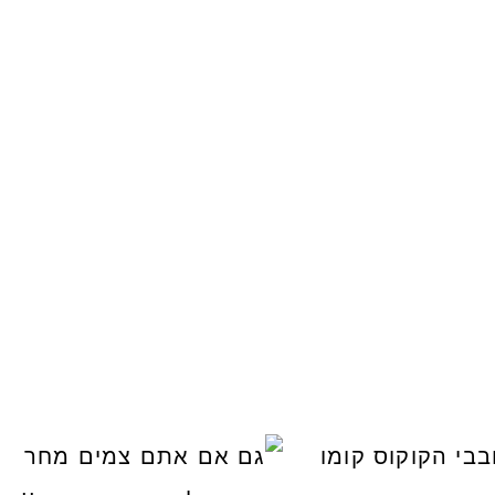
נו אותה!! קערה וכ