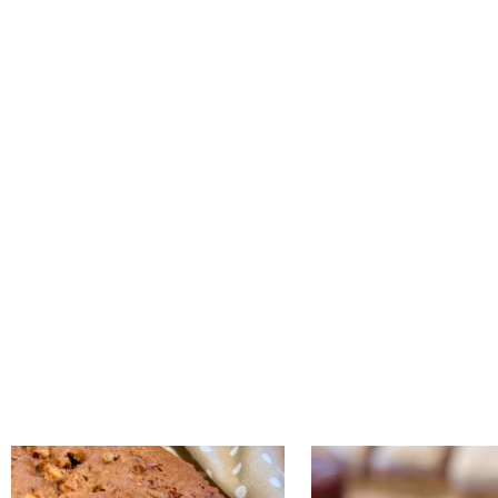
נו אותה!! קערה וכ