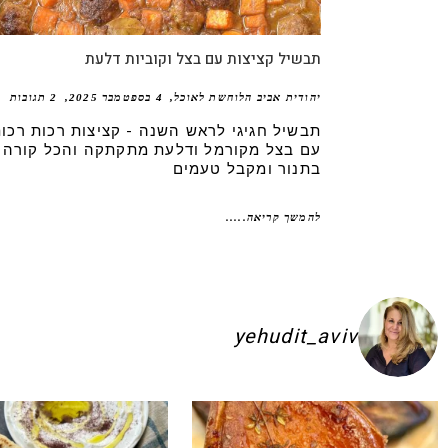
תבשיל קציצות עם בצל וקוביות דלעת
יהודית אביב הלוחשת לאוכל
4 בספטמבר 2025
2 תגובות
תבשיל חגיגי לראש השנה - קציצות רכות רכו
עם בצל מקורמל ודלעת מתקתקה והכל קורה
בתנור ומקבל טעמים
להמשך קריאה.....
yehudit_aviv
ם להשקיע בפיתות היסטריות
ג׳חנון תימני אמיתי!! ולא רק בעיני הוא הכ
לכל חובבי הקו