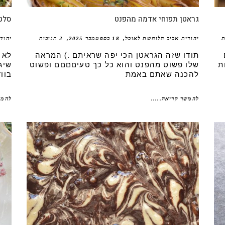
גראטן תפוחי אדמה מהפנט
סלט 
ת
יהודית אביב הלוחשת לאוכל
18 בספטמבר 2025
2 תגובות
יהוד
תודו שזה הגראטן הכי יפה שראיתם :) המראה
לא 
יות
שלו פשוט מהפנט והוא כל כך טעיםםםם ופשוט
שיג
להכנה שאתם באמת
בוו
להמשך קריאה.....
להמש