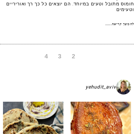
מוס מתובל וטעים במיוחד. הם יוצאים כל כך רך ואוריריים
עימים
שך קריאה.....
4
3
2
1
yehudit_aviv
קיע בפיתות היסטריות