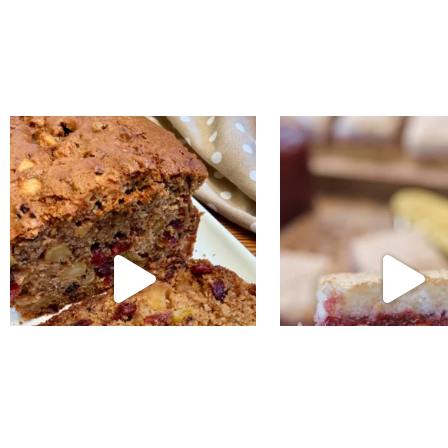
נו אותה!! קערה וכ