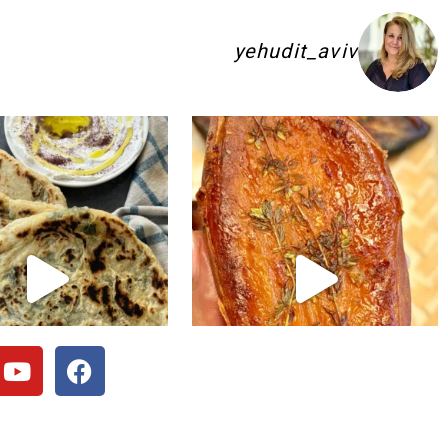
yehudit_aviv
ם להשקיע בפיתות היסטריות
ג׳חנון תימני אמיתי!! ולא רק בעיני הוא הכ
לכל חובבי הקו