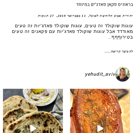
וניס פקאן פאדג'ים במיוחד
דית אביב הלוחשת לאוכל
11 בפברואר 2019
27 תגובות
גות שוקולד זה טעים, עוגות שוקולד פאדג'יות זה טעים
ודדד אבל עוגות שוקולד פאדג'יות עם פקאנים זה טעים
ירוףףף...
שך קריאה.....
yehudit_aviv
קיע בפיתות היסטריות