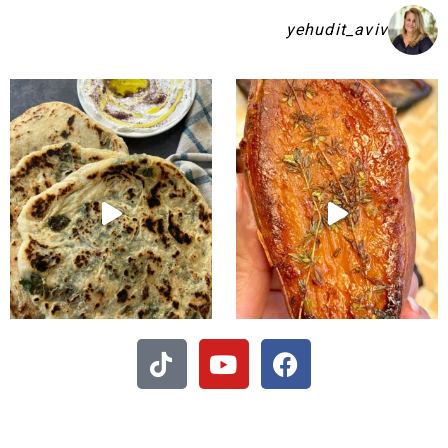
yehudit_aviv
קיע בפיתות היסטריות
- חיתוכיות ריבה וקוקוס