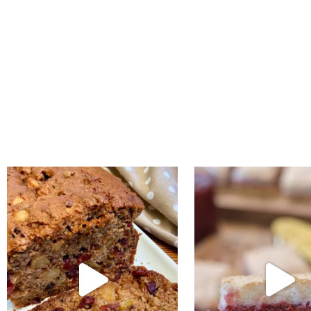
נו אותה!! קערה וכ