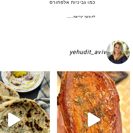
כמו גביניות אלפחורס
להמשך קריאה.....
yehudit_aviv
ם להשקיע בפיתות היסטריות
ג׳חנון תימני אמיתי!! ולא רק בעיני הוא הכ
לכל חובבי הקו