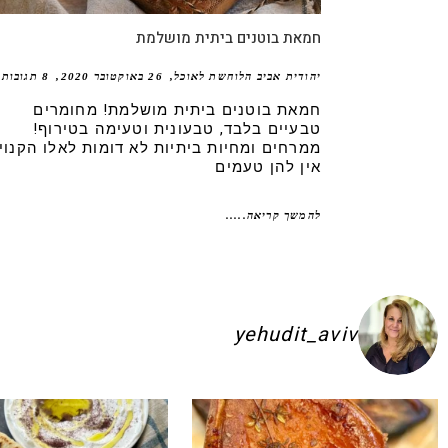
חמאת בוטנים ביתית מושלמת
יהודית אביב הלוחשת לאוכל
26 באוקטובר 2020
8 תגובות
חמאת בוטנים ביתית מושלמת! מחומרים
טבעיים בלבד, טבעונית וטעימה בטירוף!
ממרחים ומחיות ביתיות לא דומות לאלו הקנויו
אין להן טעמים
להמשך קריאה.....
yehudit_aviv
ם להשקיע בפיתות היסטריות
ג׳חנון תימני אמיתי!! ולא רק בעיני הוא הכ
לכל חובבי הקו