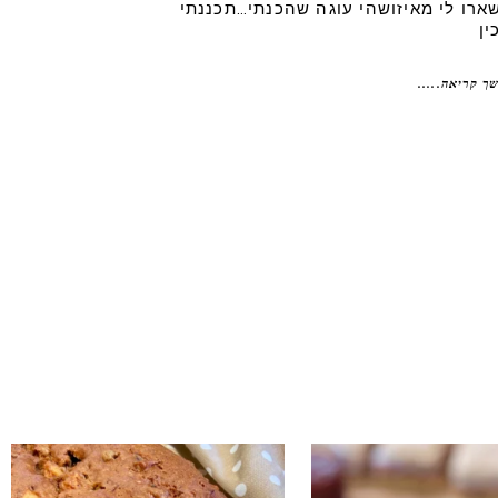
ארו לי מאיזושהי עוגה שהכנתי…תכננתי
ין
ך קריאה.....
נו אותה!! קערה וכ