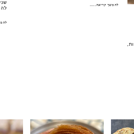
שנש
להמשך קריאה.....
להכ
להמש
ת,
י טעים שיש
קוס קומו להכין - חיתוכיות ריבה וקוקוס
גם אם אתם צמים מחר וגם אם לא- תכי