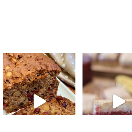
נו אותה!! קערה וכ