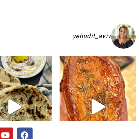
yehudit_aviv
ם להשקיע בפיתות היסטריות
ג׳חנון תימני אמיתי!! ולא רק בעיני הוא הכ
לכל חובבי הקו