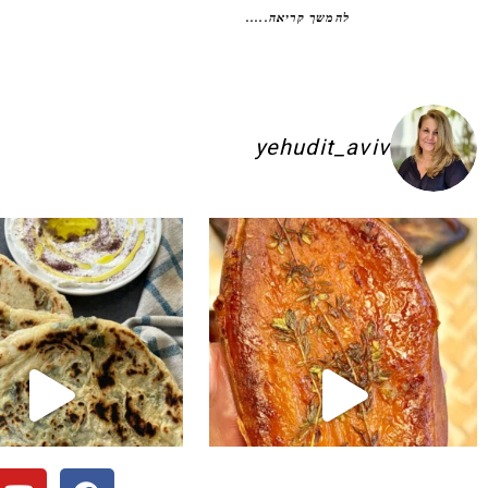
להמשך קריאה.....
yehudit_aviv
ם להשקיע בפיתות היסטריות
ג׳חנון תימני אמיתי!! ולא רק בעיני הוא הכ
לכל חובבי הקו