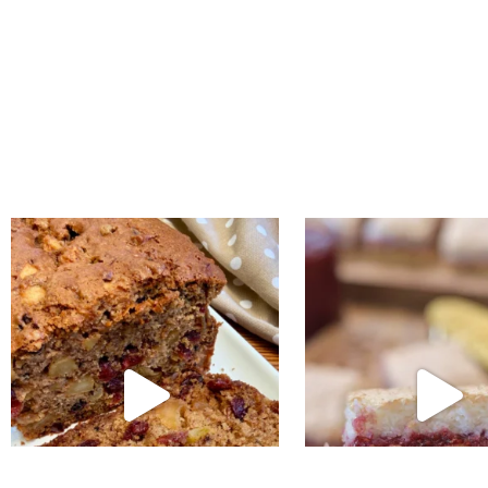
נו אותה!! קערה וכ