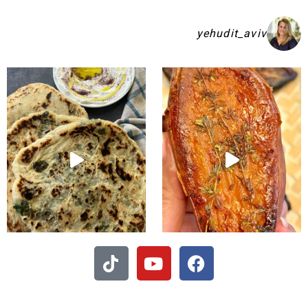
yehudit_aviv
קיע בפיתות היסטריות
- חיתוכיות ריבה וקוקוס