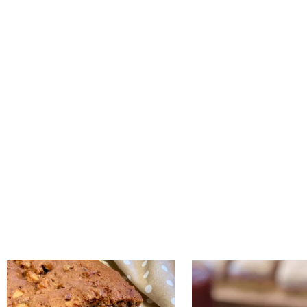
נו אותה!! קערה וכ