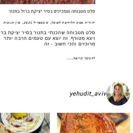
סלט מטבוחה שמכינים בסיר יציקת ברזל בתנור
יהודית אביב הלוחשת לאוכל
6 באפריל 2025
אין תגובות
סלט מטבוחה שהכנתי בתנור בסיר יציקת ברז
ויצא מטורף. זה יוצא עם טעמים הרבה יותר
מרוכזים והכי חשוב - זה
להמשך קריאה.....
yehudit_aviv
ם להשקיע בפיתות היסטריות
ג׳חנון תימני אמיתי!! ולא רק בעיני הוא הכ
לכל חובבי הקו