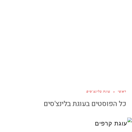
ראשי
»
עוגת בלינצ'סים
כל הפוסטים ב
עוגת בלינצ'סים