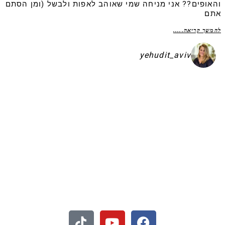
והאופים?? אני מניחה שמי שאוהב לאפות ולבשל (ומן הסתם
אתם
להמשך קריאה.....
yehudit_aviv
א
שקיע בפיתות היסטריות
ש
 - חיתוכיות ריבה וקוקוס
כ