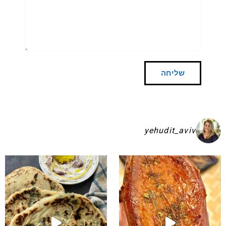
yehudit_aviv
שקיע בפיתות היסטריות