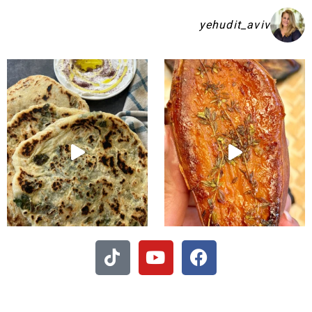
yehudit_aviv
שקיע בפיתות היסטריות
 - חיתוכיות ריבה וקוקוס