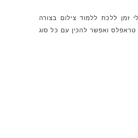
י זמן ללכת ללמוד צילום בצורה
שק לכם משהו טעים, תזכרו שלוקח 5 דקות להכין טראפלס ואפשר להכין עם כל סוג