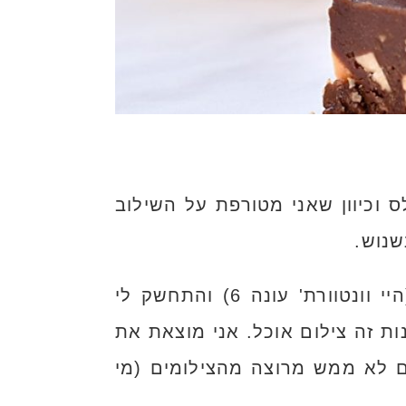
 5 דקות גג אני מכינה טראפלס וכיוון שאני מטורפת על השילוב
שנוש.
את החיתוכיות טראפלס האלה הכנתי בהבזק של רגע כשישבתי מול הטלוויזיה (היי וונטוורת' עונה 6) והתחשק לי
ת זה צילום אוכל. אני מוצאת את
ם לא ממש מרוצה מהצילומים (מי