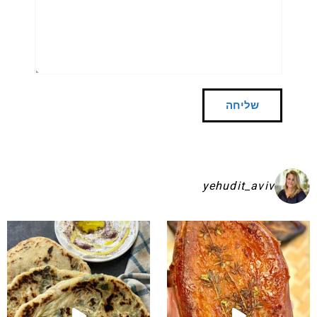
yehudit_aviv
שקיע בפיתות היסטריות