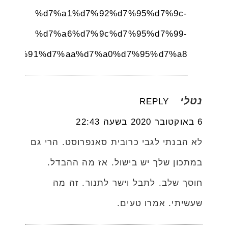
%d7%a1%d7%92%d7%95%d7%9c-
%d7%a6%d7%9c%d7%95%d7%99-
%d7%91%d7%aa%d7%a0%d7%95%d7%a8/
נטלי
REPLY
6 באוקטובר 2020 בשעה 22:43
לא הבנתי לגבי כרובית סאנפרוסט. הרי גם
במתכון שלך יש בישול. אז מה ההבדל.
חוסך שלב. לתבל וישר לתנור. זה מה
שעשיתי. אמרו טעים.