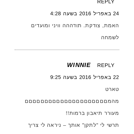
REPLY
24 באפריל 2016 בשעה 4:28
האמת, צודקת. תודההה וויני ומועדים
לשמחה
WINNIE
REPLY
22 באפריל 2016 בשעה 9:25
טארט
מהמםםםםםםםםםםםםםםםםםםםםם
מעורר תיאבון ברמות!!
תרשי לי "לתקן" אותך – ניראה לי צריך