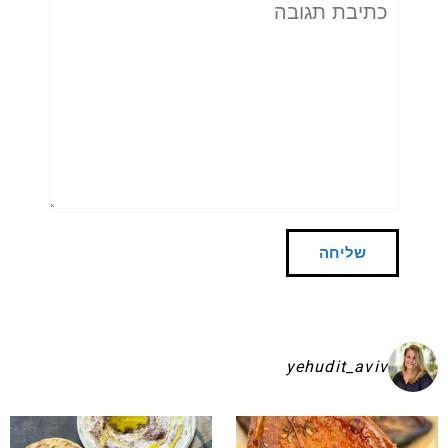
תגובה
yehudit_aviv
שקיע בפיתות היסטריות