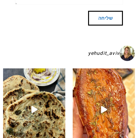
yehudit_aviv
שקיע בפיתות היסטריות