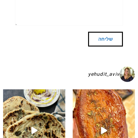
yehudit_aviv
שקיע בפיתות היסטריות