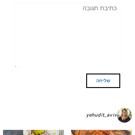
תגובה
yehudit_aviv
שקיע בפיתות היסטריות