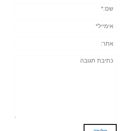
שם:*
אימייל*
אתר:
תגובה