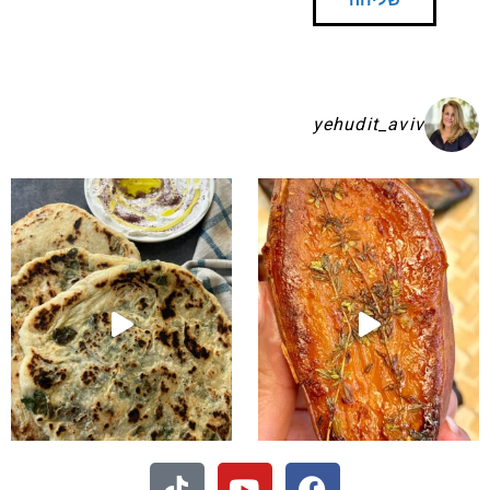
yehudit_aviv
שקיע בפיתות היסטריות