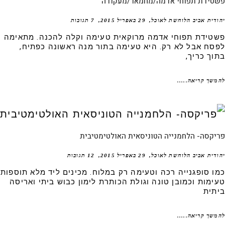
טידת תפוחי אדמה/מחמאר/מעקודה
דית אביב הלוחשת לאוכל
29 באפריל 2015
7 תגובות
טידת תפוחי אדמה מרוקאית טעימה וקלה להכנה. מתאימה
סח אבל לא רק. היא טעימה בתור מנה ראשונה כפתיח,
וך כריך,
שך קריאה.....
קסה- הלחמנייה הטוניסאית האולטימטיבית
דית אביב הלוחשת לאוכל
29 באפריל 2015
12 תגובות
ו סופגנייה רכה וטעימה רק במלוח. מכינים ליד מלא תוספות
ימות וכמובן טונה וגולת הכותרת לימון כבוש ביתי ואריסה
תית
שך קריאה.....