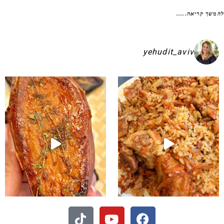
שך קריאה.....
yehudit_aviv
עם שאני מכינה אותן א
עיני הוא הכי טעים שיש