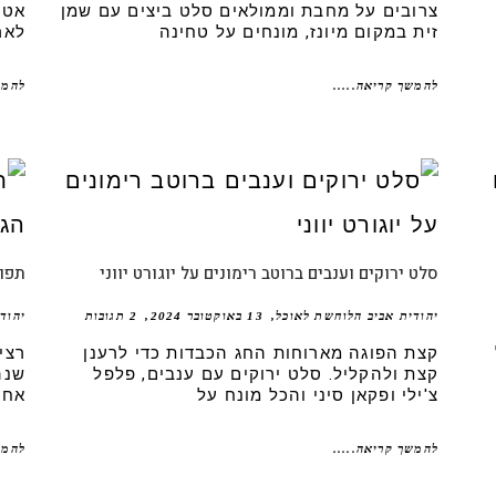
צרובים על מחבת וממולאים סלט ביצים עם שמן
אטר
זית במקום מיונז, מונחים על טחינה
לאר
להמשך קריאה.....
להמש
סלט ירוקים וענבים ברוטב רימונים על יוגורט יווני
תפוח
יהודית אביב הלוחשת לאוכל
13 באוקטובר 2024
2 תגובות
יהוד
קצת הפוגה מארוחות החג הכבדות כדי לרענן
רצי
קצת ולהקליל. סלט ירוקים עם ענבים, פלפל
שנה
צ'ילי ופקאן סיני והכל מונח על
אחד
להמשך קריאה.....
להמש