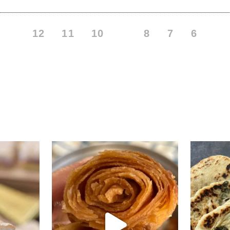
12
11
10
9
8
7
6
י טעים שיש
קוס קומו להכין - חיתוכיות ריבה וקוקוס
גם אם אתם צמים מחר וגם אם לא- תכי