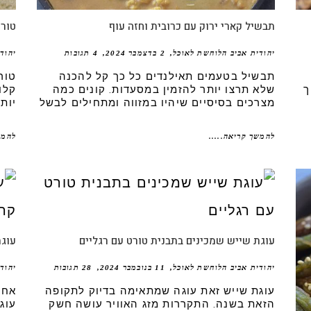
תבשיל קארי ירוק עם כרובית וחזה עוף
טורט
יהודית אביב הלוחשת לאוכל
2 בדצמבר 2024
4 תגובות
יהוד
תבשיל בטעמים תאילנדים כל כך קל להכנה
טור
ך
שלא תרצו יותר להזמין במסעדות. קונים כמה
קלו
מצרכים בסיסיים שיהיו במזווה ומתחילים לבשל
יות
להמשך קריאה.....
להמש
עוגת שייש שמכינים בתבנית טורט עם רגליים
עוגת
יהודית אביב הלוחשת לאוכל
11 בנובמבר 2024
28 תגובות
יהוד
עוגת שייש זאת עוגה שמתאימה בדיוק לתקופה
אחת
הזאת בשנה. התקררות מזג האוויר עושה חשק
עוג