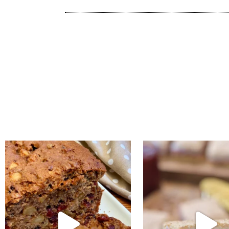
נו אותה!! קערה וכ