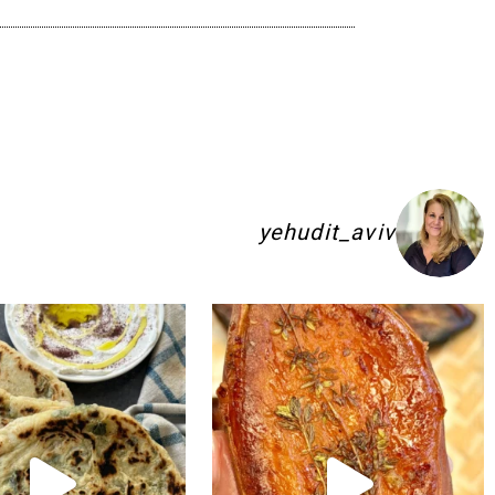
yehudit_aviv
ם להשקיע בפיתות היסטריות
ג׳חנון תימני אמיתי!! ולא רק בעיני הוא הכ
לכל חובבי הקו