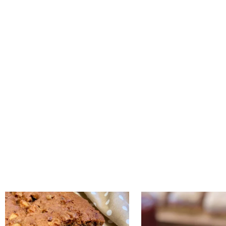
נו אותה!! קערה וכ