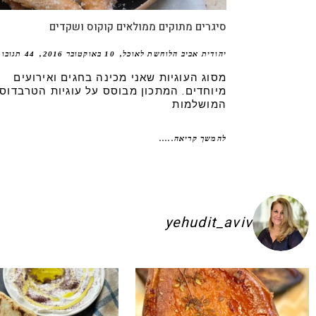
סיגרים מתוקים ממולאים קוקוס ושקדים
יהודית אביב הלוחשת לאוכל
10 באוקטובר 2016
44 תגובות
מסוג העוגיות שאני מכינה בחגים ואירועים
מיוחדים. המתכון מבוסס על עוגיות הטרבדוס
המושלמות
להמשך קריאה.....
yehudit_aviv
ם להשקיע בפיתות היסטריות
ג׳חנון תימני אמיתי!! ולא רק בעיני הוא הכ
לכל חובבי הקו