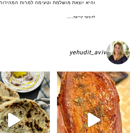
והיא יוצאת מושלמת וטעימה למרות המהירות
להמשך קריאה.....
yehudit_aviv
ם להשקיע בפיתות היסטריות
ג׳חנון תימני אמיתי!! ולא רק בעיני הוא הכ
לכל חובבי הקו