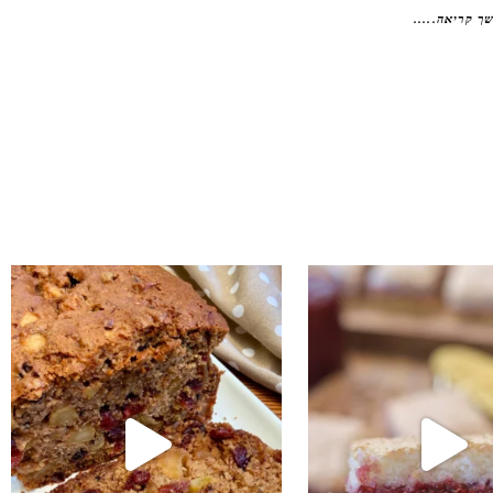
ך קריאה.....
נו אותה!! קערה וכ