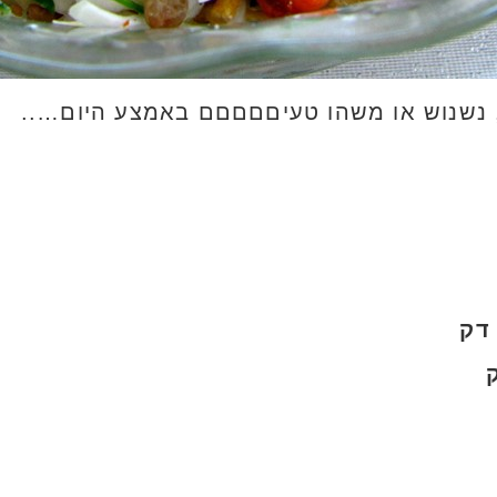
 נשנוש או משהו טעיםםםםם באמצע היום…..