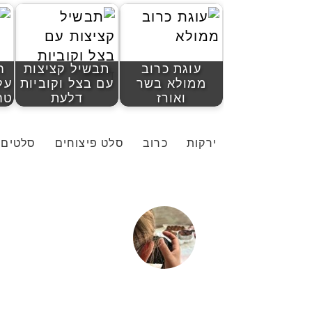
עוגת כרוב
תבשיל קציצות
ח
ממולא בשר
עם בצל וקוביות
על
ואורז
דלעת
טחי
ירקות
כרוב
סלט פיצוחים
סלטים
יהודית אביב
|