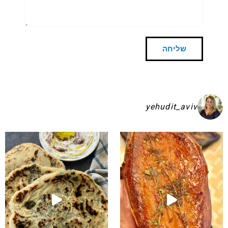
yehudit_aviv
שקיע בפיתות היסטריות