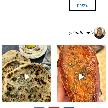
yehudit_aviv
שקיע בפיתות היסטריות