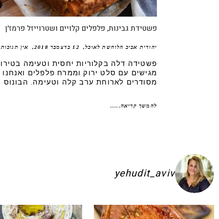
פשטידת גבינות, פלפלים קלויים ושטרוייזל פרמז'ן
יהודית אביב הלוחשת לאוכל
12 בדצמבר 2018
אין תגובות
פשטידה דלה בקלוריות יחסית וטעימה בטירוף
מגישים עם סלט ירוק וממרח פלפלים ואנחנו
מסודרים לארוחת ערב קלה וטעימה. הבונוס -
להמשך קריאה.....
yehudit_aviv
ם להשקיע בפיתות היסטריות
ג׳חנון תימני אמיתי!! ולא רק בעיני הוא הכ
לכל חובבי הקו