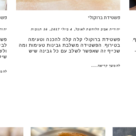
פשטידת ברוקולי
פשטי
יהודית אביב הלוחשת לאוכל
4 ביולי 2017
16 תגובות
יהוד
.
פשטידת ברוקולי קלה קלה להכנה וטעימה
פשט
בטירוף. הפשטידה משלבת גבינות טעימות ומה
לבי
שכייף זה שאפשר לשלב עם כל גבינה שיש
ולש
שיל
להמשך קריאה.....
להמש
י טעים שיש
קוס קומו להכין - חיתוכיות ריבה וקוקוס
גם אם אתם צמים מחר וגם אם לא- תכי